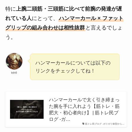
特に
上腕二頭筋・三頭筋に比べて前腕の発達が遅
れている人
にとって、
ハンマーカール × ファット
グリップの組み合わせは相性抜群
と言えるでしょ
う。
ハンマーカールについては以下の
リンクをチェックしてね！
kth6
ハンマーカールで太く引き締まっ
た腕を手に入れよう【筋トレ・筋
肥大・初心者向け】 | 筋トレ民ブ
ログ -ガ…
筋トレ民ブログ -ガリガリ体型から…